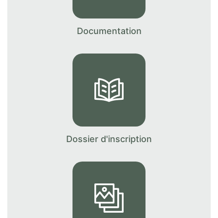
l’aidant.
Prénom du proche
Nom du proche concerné
concerné
En savoir +
Documentation
Age du proche concerné
Code postal du proche
concerné
Calculer douze moins trois
? (en chiffres)
Dossier d'inscription
J’autorise l’utilisation des données
personnelles, conformément à notre
politique de confidentialité