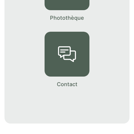
Conformément aux dispositions de l’article L.
223-2 du Code de la Consommation, vous
pouvez vous inscrire sur la liste d’opposition
Photothèque
au démarchage téléphonique « Bloctel »
https://www.bloctel.gouv.fr/
Contact