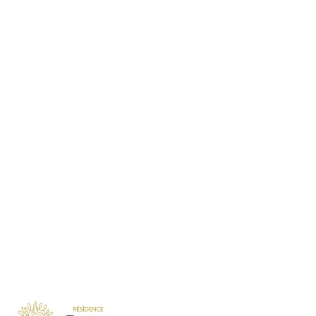
Présentation
Démarche qualité
Les équipes soignantes
Démarche Éco responsable
Activités thérapeutiques
Nos valeurs
Accompagnement spécialisé
Restauration
Nous contacter
Intervenants extérieurs et partenariats
Animations et sorties
Horaires et accès
Les services